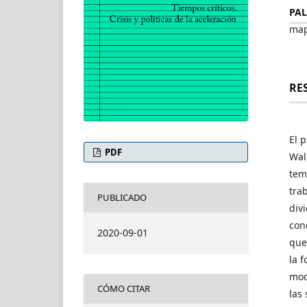
PAL
map
RE
El 
PDF
Wal
tem
tra
PUBLICADO
div
con
2020-09-01
que
la 
mod
CÓMO CITAR
las