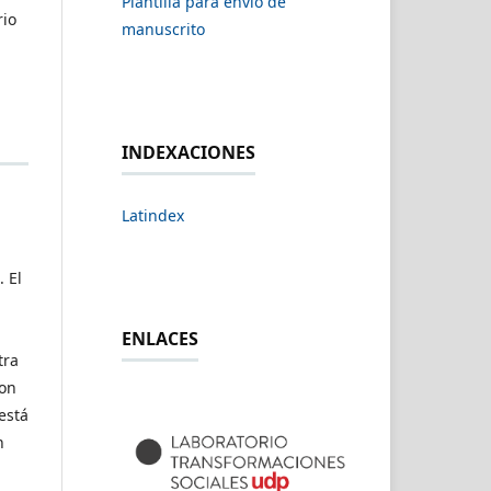
Plantilla para envío de
rio
manuscrito
INDEXACIONES
Latindex
 El
ENLACES
tra
con
está
n