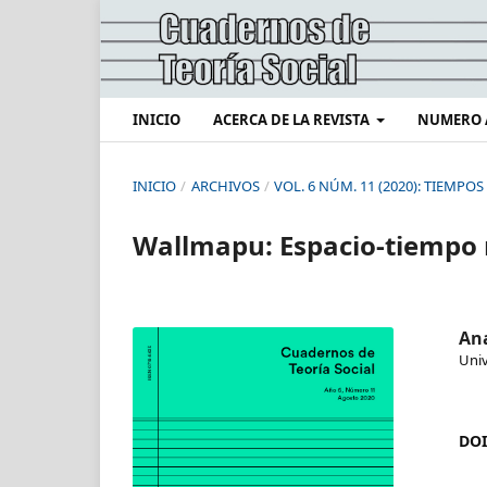
INICIO
ACERCA DE LA REVISTA
NUMERO 
INICIO
/
ARCHIVOS
/
VOL. 6 NÚM. 11 (2020): TIEMPOS
Wallmapu: Espacio-tiemp
An
Uni
DOI