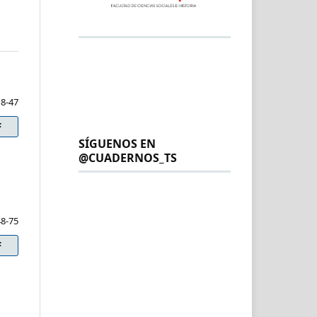
18-47
F
SÍGUENOS EN
@CUADERNOS_TS
48-75
F