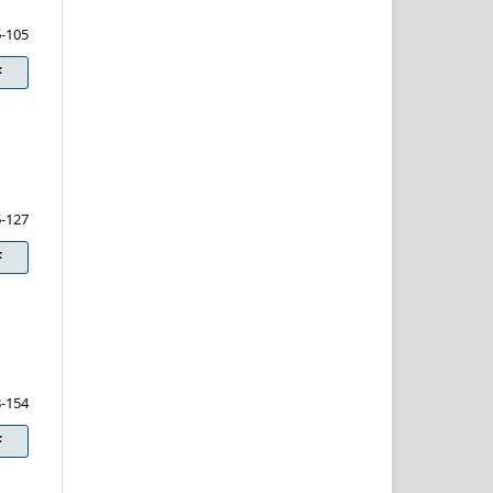
-105
F
-127
F
-154
F