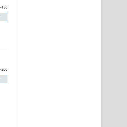
-186
F
-206
F