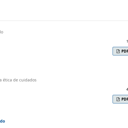
do
PD
la ética de cuidados
PD
ado