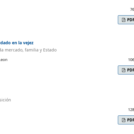
76
PD
idado en la vejez
ada mercado, familia y Estado
-Leon
106
PD
sición
128
PD