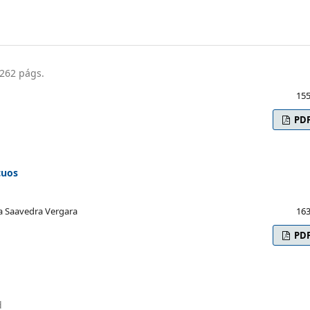
 262 págs.
155
PD
cuos
a Saavedra Vergara
163
PD
d