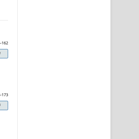
-162
F
-173
F