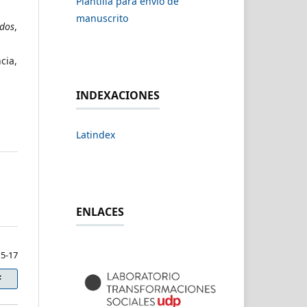
Plantilla para envío de
manuscrito
dos
,
cia,
INDEXACIONES
Latindex
ENLACES
5-17
F