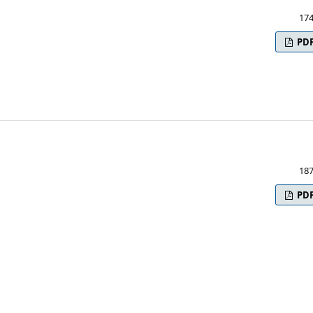
174
PD
187
PD