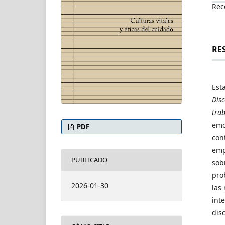
Rec
RE
Est
Dis
trab
emo
PDF
con
emp
PUBLICADO
sob
pro
2026-01-30
las
int
dis