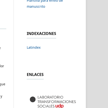
Plantilla para envío de
manuscrito
INDEXACIONES
Latindex
e
lor
ENLACES
 que
 y