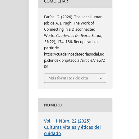
CÓMO CITAR
Farías, G. (2026). The Last Human
Job de A. J. Pugh: The Work of
Connecting in a Disconnected
World.
Cuadernos De Teoría Social
,
11
(22), 174–186. Recuperado a
partir de
https://cuadernosdeteoriasocial.ud
p.cl/index.php/tsocial/article/view/2
06
Más formatos de cita
NÚMERO
Vol. 11 Núm. 22 (2025):
Culturas vitales y éticas del
cuidado