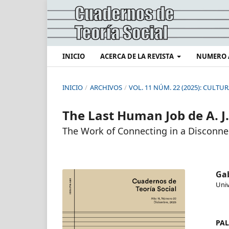
INICIO
ACERCA DE LA REVISTA
NUMERO 
INICIO
/
ARCHIVOS
/
VOL. 11 NÚM. 22 (2025): CULTU
The Last Human Job de A. J
The Work of Connecting in a Disconn
Gab
Univ
PAL