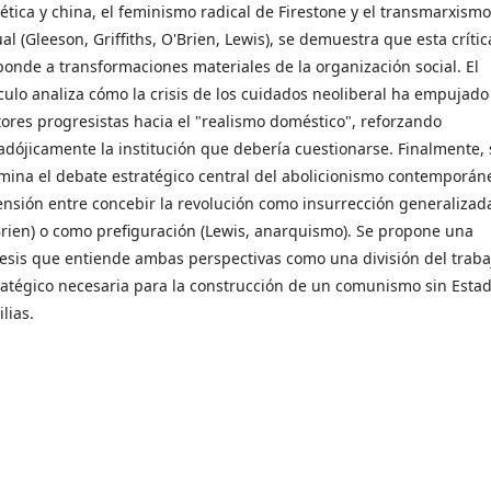
iética y china, el feminismo radical de Firestone y el transmarxismo
al (Gleeson, Griffiths, O'Brien, Lewis), se demuestra que esta crític
ponde a transformaciones materiales de la organización social. El
ículo analiza cómo la crisis de los cuidados neoliberal ha empujado
tores progresistas hacia el "realismo doméstico", reforzando
adójicamente la institución que debería cuestionarse. Finalmente, 
mina el debate estratégico central del abolicionismo contemporán
tensión entre concebir la revolución como insurrección generalizad
Brien) o como prefiguración (Lewis, anarquismo). Se propone una
tesis que entiende ambas perspectivas como una división del traba
ratégico necesaria para la construcción de un comunismo sin Estad
lias.