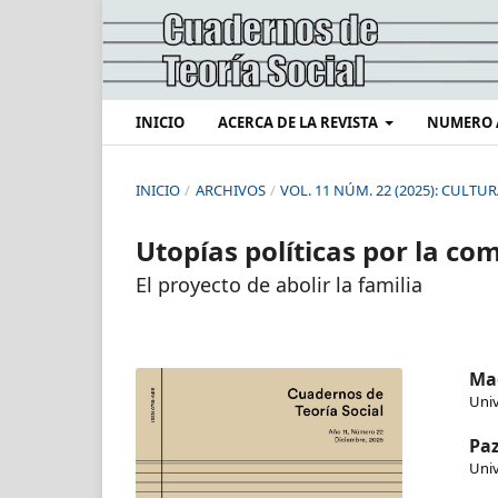
INICIO
ACERCA DE LA REVISTA
NUMERO 
INICIO
/
ARCHIVOS
/
VOL. 11 NÚM. 22 (2025): CULTU
Utopías políticas por la co
El proyecto de abolir la familia
Ma
Univ
Paz
Univ