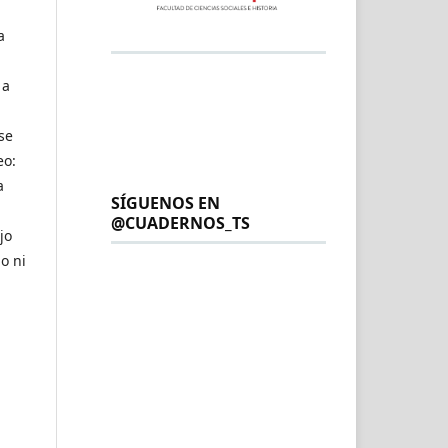
a
 a
se
eo:
a
SÍGUENOS EN
@CUADERNOS_TS
jo
o ni