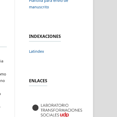
Plantilla para envío de
manuscrito
INDEXACIONES
Latindex
lia
como
ENLACES
ino
a
o