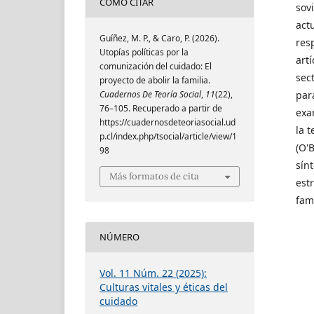
CÓMO CITAR
sov
actu
Guíñez, M. P., & Caro, P. (2026).
res
Utopías políticas por la
art
comunización del cuidado: El
sec
proyecto de abolir la familia.
Cuadernos De Teoría Social
,
11
(22),
par
76–105. Recuperado a partir de
exa
https://cuadernosdeteoriasocial.ud
la 
p.cl/index.php/tsocial/article/view/1
(O'
98
sín
Más formatos de cita
est
fami
NÚMERO
Vol. 11 Núm. 22 (2025):
Culturas vitales y éticas del
cuidado