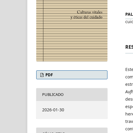
PAL
cui
RE
Este
PDF
com
est
Auf
PUBLICADO
des
esp
2026-01-30
her
tra
con