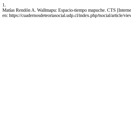
1.
Matías Rendón A. Wallmapu: Espacio-tiempo mapuche. CTS [Internet].
en: https://cuadernosdeteoriasocial.udp.cl/index.php/tsocial/article/vi