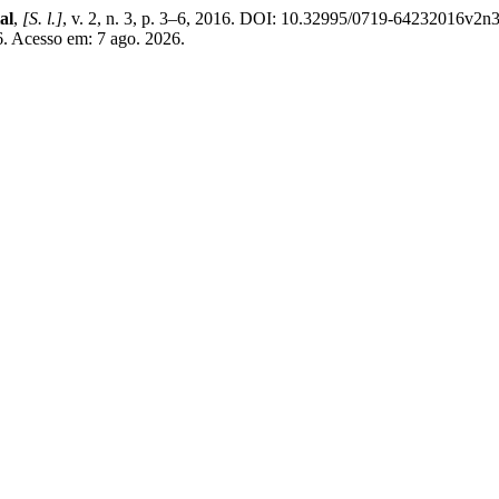
al
,
[S. l.]
, v. 2, n. 3, p. 3–6, 2016. DOI: 10.32995/0719-64232016v2n3
16. Acesso em: 7 ago. 2026.