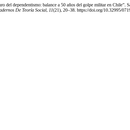
o del dependentismo: balance a 50 años del golpe militar en Chile”. San
dernos De Teoría Social
,
11
(21), 20–38. https://doi.org/10.32995/0