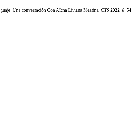
Lenguaje. Una conversación Con Aïcha Liviana Messina.
CTS
2022
,
8
, 5